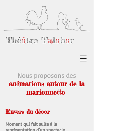
Thé
â
tre T
a
l
a
b
a
r
Nous proposons des
animations
autour de la
marionnette
Envers du décor
Moment qui fait suite à la
représentation d'un spectacle.