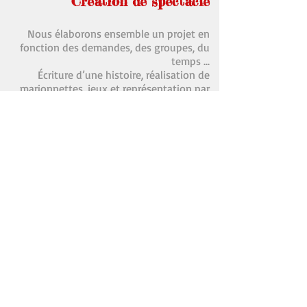
Création de spectacle
Nous élaborons ensemble un projet en
fonction des demandes, des groupes, du
temps ...
Écriture d’une histoire, réalisation de
marionnettes, jeux et représentation par
les enfants.
Mario-table
Histoire/spectacle raconté aux enfants
sur un décor en tissu.
Mise à disposition des marionnettes de